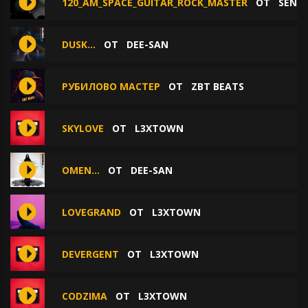
120_AM_SPACE_GUITAR_ROCK_MASTER
ОТ
SEND
DUSK...
ОТ
DEE-SAN
РУБИЛОВО МАСТЕР
ОТ
ZBT BEATS
SKYLOVE
ОТ
L3XTOWN
OMEN...
ОТ
DEE-SAN
LOVEGRAND
ОТ
L3XTOWN
DEVERGENT
ОТ
L3XTOWN
CODZIMA
ОТ
L3XTOWN