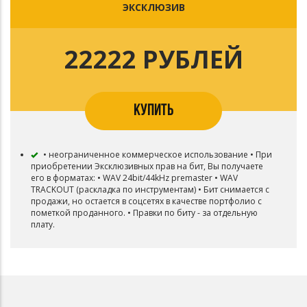
ЭКСКЛЮЗИВ
❌ Запрещено делать ремиксы или каким-то образом
изменять структуру бита
Инструментал остается в продаже до покупки
эксклюзивных прав. Дополнительную информацию
22222 РУБЛЕЙ
уточнять у автора. Все права на бит сохраняются за
Yasakov prod.
✔Ограничение по количеству стримов - 500 000
суммарно на всех площадках
КУПИТЬ
• неограниченное коммерческое использование • При
приобретении Эксклюзивных прав на бит, Вы получаете
его в форматах: • WAV 24bit/44kHz premaster • WAV
TRACKOUT (раскладка по инструментам) • Бит снимается с
продажи, но остается в соцсетях в качестве портфолио с
пометкой проданного. • Правки по биту - за отдельную
плату.