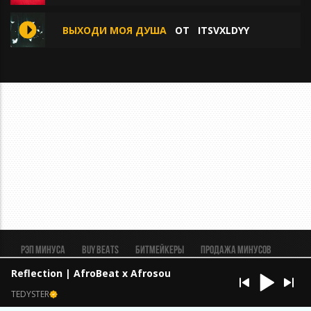
ВЫХОДИ МОЯ ДУША
ОТ
ITSVXLDYY
Рэп минуса
BUY BEATS
Битмейкеры
Продажа минусов
Рэп биты
Реклама
FAQ
Пользовательское соглашение
Reflection | AfroBeat x Afrosoul
Безопасная сделка
TEDYSTER