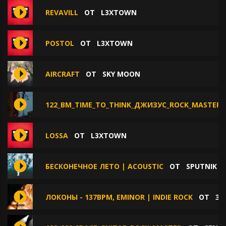
REVAVILL
ОТ
L3XTOWN
POSTOL
ОТ
L3XTOWN
AIRCRAFT
ОТ
SKY MOON
122_BM_TIME_TO_THINK_ДЖИЗУС_ROCK_MASTER
LOSSA
ОТ
L3XTOWN
БЕСКОНЕЧНОЕ ЛЕТО | ACOUSTIC
ОТ
SPUTNIK
ЛОКОНЫ - 137BPM, EMINOR | INDIE ROCK
ОТ
ЗВ