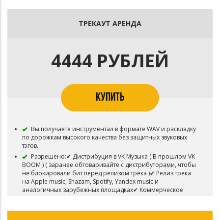
ТРЕКАУТ АРЕНДА
4444 РУБЛЕЙ
КУПИТЬ
Вы получаете инструментал в формате WAV и раскладку
по дорожкам высокого качества без защитных звуковых
тэгов.
Разрешено:✔ Дистрибуция в VK Музыка ( В прошлом VK
BOOM ) ( заранее обговаривайте с дистрибуторами, чтобы
не блокировали бит перед релизом трека )✔ Релиз трека
на Apple music, Shazam, Spotify, Yandex music и
аналогичных зарубежных площадках✔ Коммерческое
распространение и монетизация трека.✔ Бит можно
использовать для выступлений
❌ Запрещено регистрировать трек в системе Content ID.