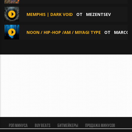
MEMPHIS | DARK VOID
ОТ
MEZENTSEV
NOON / HIP-HOP /AM / MIYAGI TYPE
ОТ
MARCCO
Рэп минуса
BUY BEATS
Битмейкеры
Продажа минусов