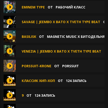
EMINEM TYPE
ОТ
РАБОЧИЙ КЛАСС
SAVAGE | JEEMBO X BATO X TVETH TYPE BEAT
О
BASILISK
ОТ
MAGNETIC MUSIC X БИТОДЕЛЬНЯ 
VENEZIA | JEEMBO X BATO X TVETH TYPE BEAT
О
PORSSUIT-KRONE
ОТ
PORSSUIT
КЛАССИК ХИП-ХОП
ОТ
124 ЗАПИСЬ
9
ОТ
124 ЗАПИСЬ