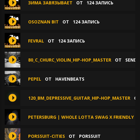
ЗИМА ЗАВЯЗЫВАЕТ
ОТ
124 ЗАПИСЬ
OSOZNAN BIT
ОТ
124 ЗАПИСЬ
FEVRAL
ОТ
124 ЗАПИСЬ
80_С_CHURC_VIOLIN_HIP-HOP_MASTER
ОТ
SENDT
PEPEL
ОТ
HAVENBEATS
120_BM_DEPRESSIVE_GUITAR_HIP-HOP_MASTER
О
PETERSBURG | WHOLE LOTTA SWAG X FRIENDLY T
PORSSUIT-CITIES
ОТ
PORSSUIT