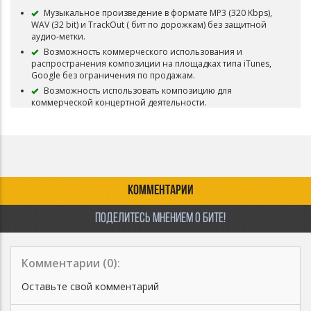
Музыкальное произведение в формате MP3 (320 Kbps),
WAV (32 bit) и TrackOut ( бит по дорожкам) без защитной
аудио-метки.
Возможность коммерческого использования и
распространения композиции на площадках типа iTunes,
Google без ограничения по продажам.
Возможность использовать композицию для
коммерческой концертной деятельности.
Возможность использовать композицию для
коммерческого распространения видео-клипов и роликов.
Возможность загружать трек в VK Music (BOOM)
Возможность загружать трек на Youtube
Композиция снимается с продажи и авторские права
переходит покупателю.
КОММЕНТАРИИ
ПОДЕЛИТЕСЬ МНЕНИЕМ О БИТЕ!
Комментарии (
0
):
Оставьте свой комментарий