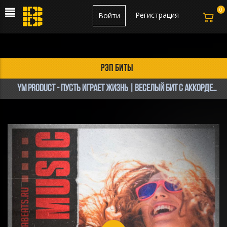
0
Регистрация
Войти
рэп биты
YM product - Пусть играет жизнь | Веселый бит с аккордеоном | Поп