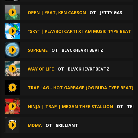
OPEN | YEAT, KEN CARSON
ОТ
JETTY GAS
"SKY" | PLAYBOI CARTI X I AM MUSIC TYPE BEAT
SUPREME
ОТ
BLVCKHEVRTBEVTZ
WAY OF LIFE
ОТ
BLVCKHEVRTBEVTZ
TRAE LAG - HOT GARBAGE (OG BUDA TYPE BEAT)
NINJA | TRAP | MEGAN THEE STALLION
ОТ
TEDY
MDMA
ОТ
8RILLIANT