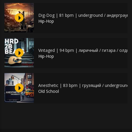
Dig-Dog | 81 bpm | underground / андерграунд
Hip-Hop
Vintaged | 94 bpm | лиричный / гитара / олдск
Hip-Hop
Anesthetic | 83 bpm | грузящий / underground /
Old School