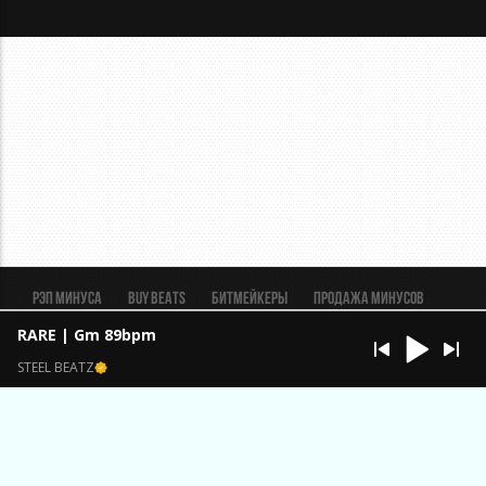
Рэп минуса
BUY BEATS
Битмейкеры
Продажа минусов
Рэп биты
Реклама
FAQ
Пользовательское соглашение
RARE | Gm 89bpm
Безопасная сделка
STEEL BEATZ
ИП Константинов Александр Анатольевич ОГРН
323320000033401 ИНН 324503061431
Брянская обл., п. Выгоничи.
support@beatmaker.tv