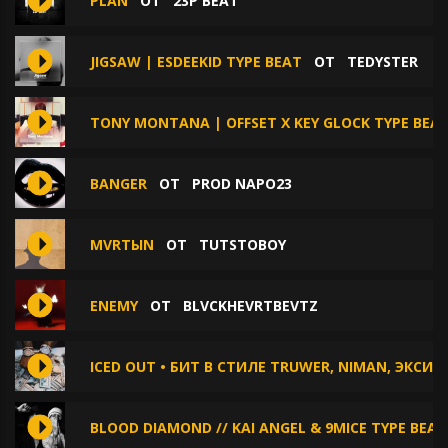
PLAN
ОТ
23P BEAT
JIGSAW | ESDEEKID TYPE BEAT
ОТ
TEDYSTER
TONY MONTANA | OFFSET X KEY GLOCK TYPE BEA
BANGER
ОТ
PROD NAPO23
MVRTЫN
ОТ
TUTSTOBOY
ENEMY
ОТ
BLVCKHEVRTBEVTZ
ICED OUT • БИТ В СТИЛЕ TRUWER, NIMAN, ЭКСИ
BLOOD DIAMOND // KAI ANGEL & 9MICE TYPE BEAT