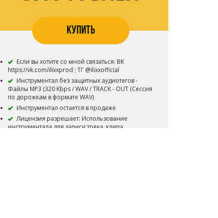
КУПИТЬ
Если вы хотите со мной связаться: ВК
https://vk.com/ilixxprod ; ТГ @ilixxofficial
Инструментал без защитных аудиотегов -
Файлы MP3 (320 Kbps / WAV / TRACK - OUT (Сессия
по дорожкам в формате WAV)
Инструментал остается в продаже
Лицензия разрешает: Использование
инструментала для записи трека, клипа,
выступлений - Без ограничений
Продажа на Apple Music, Spotify, Яндекс
Музыка, VK Музыка и т.д. - Без ограничений
Продажа неограниченного количества
физических или электронных копий
Использование для видео-клипа с
публикацией на Youtube и подобных площадках
В названии трека необходимо указать (Prod.
By ILIXX)