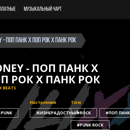
платные
Музыкальный чарт
y - Поп Панк х Поп Рок х Панк Рок
NEY - ПОП ПАНК Х
П РОК Х ПАНК РОК
XX BEATS
Настроение
Тэги
-PUNK
ЖИЗНЕРАДОСТНЫЙ
#ROCK
#ПОП ПАНК
#PUNK ROCK