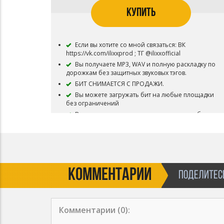
После приобретения данного вида лицензии,
КУПИТЬ
Вы можете докупить более дорогую лицензию
путем доплаты недостающей суммы.
Если вы хотите со мной связаться: ВК
https://vk.com/ilixxprod ; ТГ @ilixxofficial
Вы получаете MP3, WAV и полную раскладку по
дорожкам без защитных звуковых тэгов.
БИТ СНИМАЕТСЯ С ПРОДАЖИ.
Вы можете загружать бит на любые площадки
без ограничений
В названии трека, записанного под этот бит,
автора (ILIXX) можете НЕ указывать.
Бит полностью ваш.
КОММЕНТАРИИ
ПОДЕЛИТЕСЬ
Комментарии (
0
):