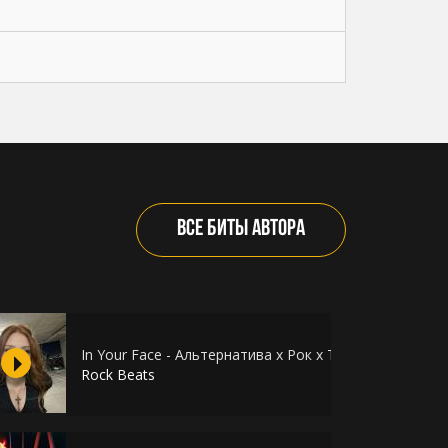
ВСЕ БИТЫ АВТОРА
х Поп Рок
In Your Face - Альтернатива х Рок х Три Дня Дождя 
Rock Beats