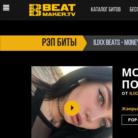
Каталог битов
Бес
рэп биты
ILIXX BEATS - Mone
MO
ПО
ОТ
ILI
Жанры
POP