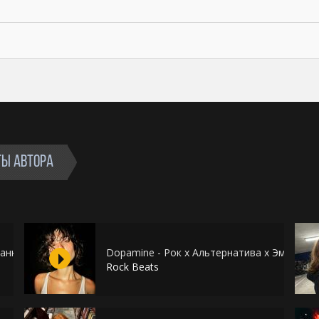
ТЫ АВТОРА
Панк
Dopamine - Рок х Альтернатива х Эмо Рок 
Rock Beats