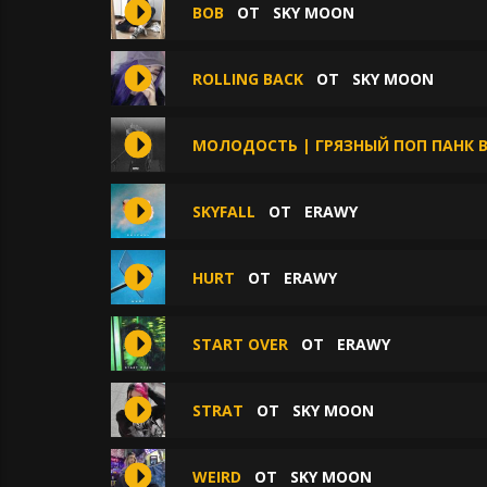
BOB
ОТ
SKY MOON
ROLLING BACK
ОТ
SKY MOON
МОЛОДОСТЬ | ГРЯЗНЫЙ ПОП ПАНК В 
SKYFALL
ОТ
ERAWY
HURT
ОТ
ERAWY
START OVER
ОТ
ERAWY
STRAT
ОТ
SKY MOON
WEIRD
ОТ
SKY MOON