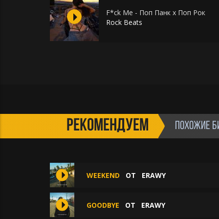
F*ck Me - Поп Панк х Поп Рок
Rock Beats
РЕКОМЕНДУЕМ
ПОХОЖИЕ Б
WEEKEND
ОТ
ERAWY
GOODBYE
ОТ
ERAWY