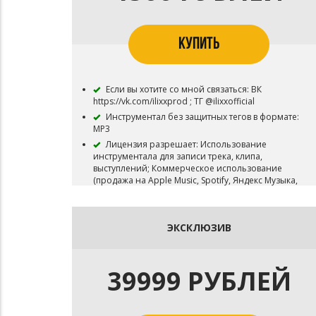
КУПИТЬ
Если вы хотите со мной связаться: ВК
https://vk.com/ilixxprod ; ТГ @ilixxofficial
Инструментал без защитных тегов в формате:
MP3
Лицензия разрешает: Использование
инструментала для записи трека, клипа,
выступлений; Коммерческое использование
(продажа на Apple Music, Spotify, Яндекс Музыка,
VK Музыка и т.д. ; Не более 100 000
прослушиваний.
Использование для видео-клипа с
ЭКСКЛЮЗИВ
публикацией на Youtube и подобных площадках.
Исключительное право (Эксклюзив) на бит
остаются у ILIXX BEATS и бит не снимается с
39999 РУБЛЕЙ
продажи.
В НАЗВАНИИ ПЕСНИ ЗАПИСАННОЙ ПОД ЭТОТ
БИТ НЕОБХОДИМО УКАЗЫВАТЬ АВТОРСТВО
(prod. by ILIXX)