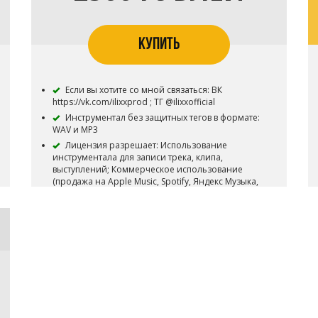
КУПИТЬ
Если вы хотите со мной связаться: ВК
https://vk.com/ilixxprod ; ТГ @ilixxofficial
Инструментал без защитных тегов в формате:
WAV и MP3
Лицензия разрешает: Использование
инструментала для записи трека, клипа,
выступлений; Коммерческое использование
(продажа на Apple Music, Spotify, Яндекс Музыка,
VK Музыка и т.д. ; Не более 200 000
прослушиваний.
Использование для видео-клипа с
публикацией на Youtube и подобных площадках.
Исключительное право (Эксклюзив) на бит
остаются у ILIXX и бит не снимается с продажи.
В НАЗВАНИИ ПЕСНИ ЗАПИСАННОЙ ПОД ЭТОТ
БИТ НЕОБХОДИМО УКАЗЫВАТЬ АВТОРСТВО
(prod. by ILIXX)
После приобретения данного вида лицензии,