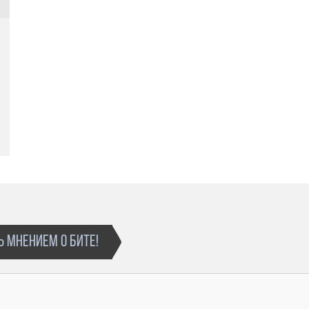
Вы можете докупить более дорогую лицензию
путем доплаты недостающей суммы.
 МНЕНИЕМ О БИТЕ!