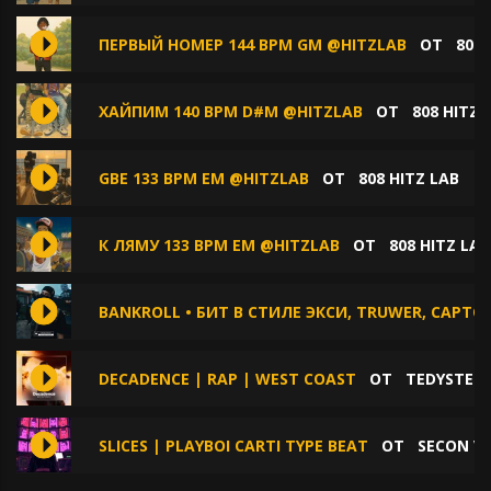
ПЕРВЫЙ НОМЕР 144 BPM GM @HITZLAB
ОТ
808 
ХАЙПИМ 140 BPM D#M @HITZLAB
ОТ
808 HITZ 
GBE 133 BPM EM @HITZLAB
ОТ
808 HITZ LAB
К ЛЯМУ 133 BPM EM @HITZLAB
ОТ
808 HITZ LAB
BANKROLL • БИТ В СТИЛЕ ЭКСИ, TRUWER, CAPT
DECADENCE | RAP | WEST COAST
ОТ
TEDYSTER
SLICES | PLAYBOI CARTI TYPE BEAT
ОТ
SECON VI