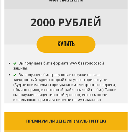
2000 РУБЛЕЙ
КУПИТЬ
Вы получаете бит в формате WAV без голосовой
защиты.
Вы получаете бит сразу после покупки на ваш
электронный адрес который был указан при покупке
(Будьте внимательны при указании электронного адреса,
обычно приходит текстовый файл с сылкой на бит). Также
вы получаете лицензионный договор, его вы можете
использовать при выпуске песни на музыкальных
площадках для подтверждения покупки лицензии на
использование бита (всё это происходит в автоматическом
режиме, вам не придется ждать пока вам отправят бит).
ПРЕМИУМ ЛИЦЕНЗИЯ (МУЛЬТИТРЕК)
Возможность использования для записи Песни (Сингл /
Альбом).