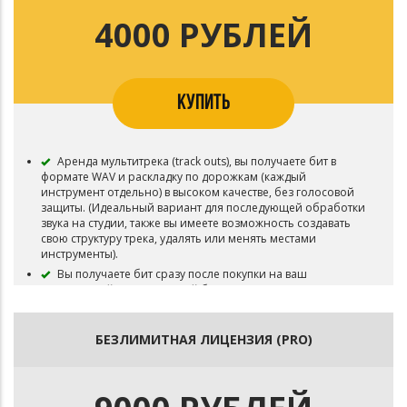
Возможность загружать Песню на различные
музыкальные площадки - Apple Music, Яндекс.Музыка, VK
4000 РУБЛЕЙ
Музыка, Spotify, Deezer, и т.д.
Вы можете снять видеоклип на записанную Песню.
Возможность делать бесплатные выступления.
Срок лицензии: 3 года.
КУПИТЬ
Бит остается в продаже.
Аренда мультитрека (track outs), вы получаете бит в
формате WAV и раскладку по дорожкам (каждый
инструмент отдельно) в высоком качестве, без голосовой
защиты. (Идеальный вариант для последующей обработки
звука на студии, также вы имеете возможность создавать
свою структуру трека, удалять или менять местами
инструменты).
Вы получаете бит сразу после покупки на ваш
электронный адрес который был указан при покупке
(Будьте внимательны при указании электронного адреса,
обычно приходит текстовый файл с сылкой на бит). Также
вы получаете лицензионный договор, его вы можете
БЕЗЛИМИТНАЯ ЛИЦЕНЗИЯ (PRO)
использовать при выпуске песни на музыкальных
площадках для подтверждения покупки лицензии на
использование бита (всё это происходит в автоматическом
режиме, вам не придется ждать пока вам отправят бит).