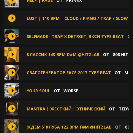
HELP | RAGE
ОТ
PRYVXX
LUST | 110 BPM | CLOUD / PIANO / TRAP / SLOW /
SELFMADE · TRAP X DETROIT, ЭКСИ TYPE BEAT
О
КЛАССИК 143 BPM D#M @HITZLAB
ОТ
808 HITZ
СВАГОГЕНЕРАТОР FACE 2017 TYPE BEAT
ОТ
МИ
YOUR SOUL
ОТ
WORSP
MANTRA | ЖЕСТКИЙ | ЭТНИЧЕСКИЙ
ОТ
TEDYS
ЖДЕМ У КЛУБА 122 BPM F#M @HITZLAB
ОТ
808