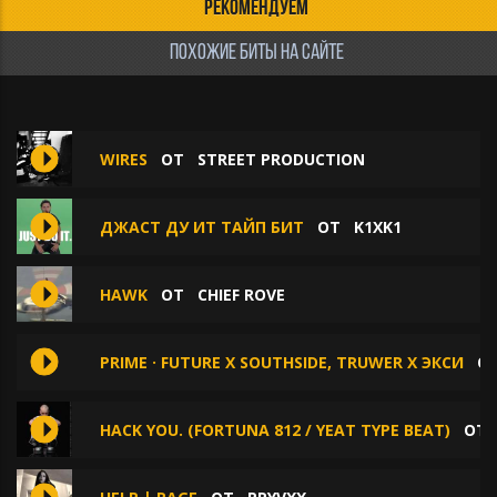
РЕКОМЕНДУЕМ
ПОХОЖИЕ БИТЫ НА САЙТЕ
WIRES
ОТ
STREET PRODUCTION
ДЖАСТ ДУ ИТ ТАЙП БИТ
ОТ
K1XK1
HAWK
ОТ
CHIEF ROVE
PRIME · FUTURE X SOUTHSIDE, TRUWER X ЭКСИ
О
HACK YOU. (FORTUNA 812 / YEAT TYPE BEAT)
О