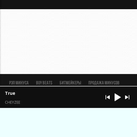
Рэп минуса
BUY BEATS
Битмейкеры
Продажа минусов
Рэп биты
Реклама
FAQ
Пользовательское соглашение
True
Безопасная сделка
CHEYZEE
ИП Константинов Александр Анатольевич ОГРН
323320000033401 ИНН 324503061431
Брянская обл., п. Выгоничи.
support@beatmaker.tv