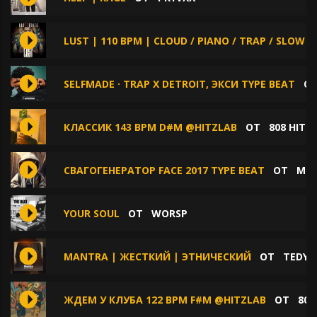
LUST | 110 BPM | CLOUD / PIANO / TRAP / SLOW /
SELFMADE · TRAP X DETROIT, ЭКСИ TYPE BEAT
О
КЛАССИК 143 BPM D#M @HITZLAB
ОТ
808 HITZ
СВАГОГЕНЕРАТОР FACE 2017 TYPE BEAT
ОТ
МИ
YOUR SOUL
ОТ
WORSP
MANTRA | ЖЕСТКИЙ | ЭТНИЧЕСКИЙ
ОТ
TEDYS
ЖДЕМ У КЛУБА 122 BPM F#M @HITZLAB
ОТ
808