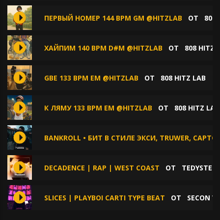
ПЕРВЫЙ НОМЕР 144 BPM GM @HITZLAB
ОТ
808 
ХАЙПИМ 140 BPM D#M @HITZLAB
ОТ
808 HITZ 
GBE 133 BPM EM @HITZLAB
ОТ
808 HITZ LAB
К ЛЯМУ 133 BPM EM @HITZLAB
ОТ
808 HITZ LAB
BANKROLL • БИТ В СТИЛЕ ЭКСИ, TRUWER, CAPT
DECADENCE | RAP | WEST COAST
ОТ
TEDYSTER
SLICES | PLAYBOI CARTI TYPE BEAT
ОТ
SECON VI