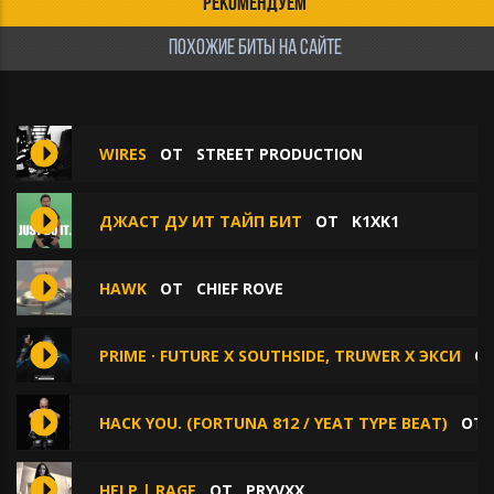
РЕКОМЕНДУЕМ
ПОХОЖИЕ БИТЫ НА САЙТЕ
WIRES
ОТ
STREET PRODUCTION
ДЖАСТ ДУ ИТ ТАЙП БИТ
ОТ
K1XK1
HAWK
ОТ
CHIEF ROVE
PRIME · FUTURE X SOUTHSIDE, TRUWER X ЭКСИ
О
HACK YOU. (FORTUNA 812 / YEAT TYPE BEAT)
О
HELP | RAGE
ОТ
PRYVXX