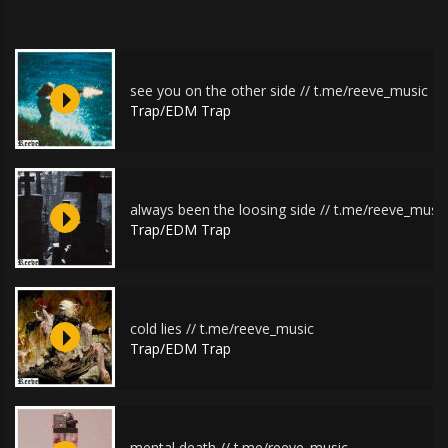
see you on the other side // t.me/reeve_music
Trap/EDM Trap
always been the loosing side // t.me/reeve_music
Trap/EDM Trap
cold lies // t.me/reeve_music
Trap/EDM Trap
mental death // t.me/reeve_music