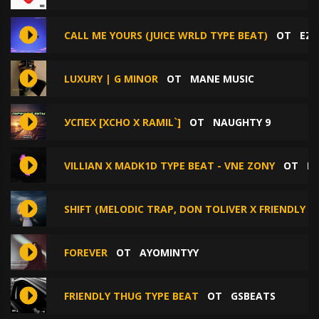
CALL ME YOURS (JUICE WRLD TYPE BEAT)
ОТ
EZH
LUXURY | G MINOR
ОТ
MANE MUSIC
УСПЕХ [XCHO Х RAMIL`]
ОТ
NAUGHTY 9
VILLIAN X MADK1D TYPE BEAT - VNE ZONY
ОТ
PA
SHIFT (MELODIC TRAP, DON TOLIVER X FRIENDLY T
FOREVER
ОТ
AYOMINTYY
FRIENDLY THUG TYPE BEAT
ОТ
GSBEATS