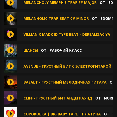
MELANCHOLY MEMPHIS TRAP F# MAJOR
ОТ
EDO
MELANHOLIC TRAP BEAT C# MINOR
ОТ
EDOM15
VILLIAN X MADK1D TYPE BEAT - DEREALIZACIYA
О
ШАНСЫ
ОТ
РАБОЧИЙ КЛАСС
AVENUE - ГРУСТНЫЙ БИТ С ЭЛЕКТРОГИТАРОЙ
BASALT - ГРУСТНЫЙ МЕЛОДИЧНАЯ ГИТАРА
О
CLIFF - ГРУСТНЫЙ БИТ АНДЕГРАУНД
ОТ
NORD 
СОРОКОВКА | BIG BABY TAPE | ПЛАТИНА
ОТ
SY