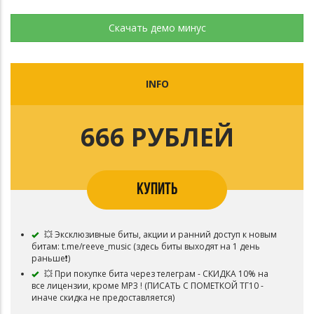
Скачать демо минус
INFO
666 РУБЛЕЙ
КУПИТЬ
💥 Эксклюзивные биты, акции и ранний доступ к новым
битам: t.me/reeve_music (здесь биты выходят на 1 день
раньше❗️)
💥 При покупке бита через телеграм - СКИДКА 10% на
все лицензии, кроме MP3 ! (ПИСАТЬ С ПОМЕТКОЙ ТГ10 -
иначе скидка не предоставляется)