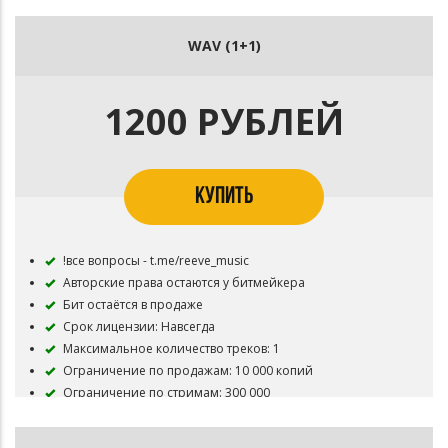
Суммарные просмотры видеоролика: до 100 000
Указание автора бита: обязательно (prod. by Reeve)
WAV (1+1)
Разрешено размещение трека на цифровых площадках
Вы получаете: .mp3 без защитного тега
1200 РУБЛЕЙ
КУПИТЬ
!все вопросы - t.me/reeve_music
Авторские права остаются у битмейкера
Бит остаётся в продаже
Срок лицензии: Навсегда
Максимальное количество треков: 1
Ограничение по продажам: 10 000 копий
Ограничение по стримам: 300 000
Суммарные просмотры видеоролика: до 300 000
Указание автора бита: обязательно (prod. by Reeve)