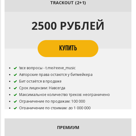
TRACKOUT (2+1)
Разрешено размещение трека на цифровых площадках
Вы получаете: .mp3, .wav без защитного тега
2500 РУБЛЕЙ
КУПИТЬ
!все вопросы - t.me/reeve_music
Авторские права остаются у битмейкера
Бит остаётся в продаже
Срок лицензии: Навсегда
Максимальное количество треков: неограничено
Ограничение по продажам: 100 000
Ограничение по стримам: до 1 000 000
Суммарные просмотры видеоролика: до 1 000 000
Указание автора бита: обязательно (prod. by Reeve)
ПРЕМИУМ
Разрешено размещение трека на цифровых площадках
Вы получаете: .mp3, .wav, trackout (бит по дорожкам) без