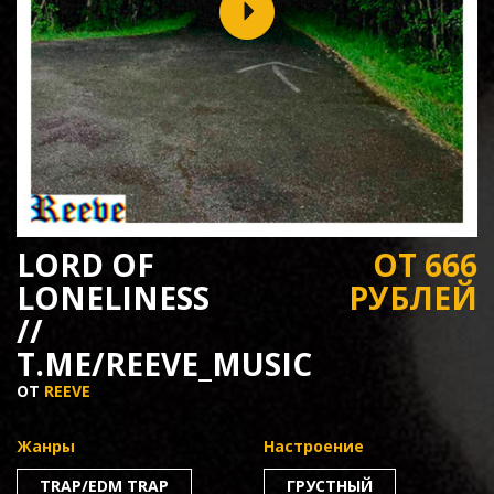
LORD OF
ОТ 666
LONELINESS
РУБЛЕЙ
//
T.ME/REEVE_MUSIC
ОТ
REEVE
Жанры
Настроение
TRAP/EDM TRAP
ГРУСТНЫЙ