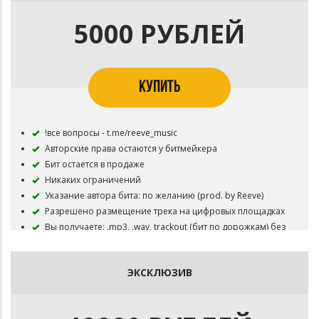
защитного тега
5000 РУБЛЕЙ
КУПИТЬ
!все вопросы - t.me/reeve_music
Авторские права остаются у битмейкера
Бит остается в продаже
Никаких ограничений
Указание автора бита: по желанию (prod. by Reeve)
Разрешено размещение трека на цифровых площадках
Вы получаете: .mp3, .wav, trackout (бит по дорожкам) без
защитного тега
ЭКСКЛЮЗИВ