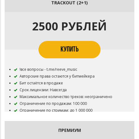
TRACKOUT (2+1)
Разрешено размещение трека на цифровых площадках
Вы получаете: .mp3, .wav без защитного тега
2500 РУБЛЕЙ
КУПИТЬ
!все вопросы - t.me/reeve_music
Авторские права остаются у битмейкера
Бит остаётся в продаже
Срок лицензии: Навсегда
Максимальное количество треков: неограничено
Ограничение по продажам: 100 000
Ограничение по стримам: до 1 000 000
Суммарные просмотры видеоролика: до 1 000 000
Указание автора бита: обязательно (prod. by Reeve)
ПРЕМИУМ
Разрешено размещение трека на цифровых площадках
Вы получаете: .mp3, .wav, trackout (бит по дорожкам) без