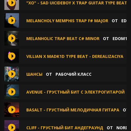
"XO" - SAD UICIDEBOY X TRAP GUITAR TYPE BEAT
MELANCHOLY MEMPHIS TRAP F# MAJOR
ОТ
EDO
MELANHOLIC TRAP BEAT C# MINOR
ОТ
EDOM15
VILLIAN X MADK1D TYPE BEAT - DEREALIZACIYA
О
ШАНСЫ
ОТ
РАБОЧИЙ КЛАСС
AVENUE - ГРУСТНЫЙ БИТ С ЭЛЕКТРОГИТАРОЙ
BASALT - ГРУСТНЫЙ МЕЛОДИЧНАЯ ГИТАРА
О
CLIFF - ГРУСТНЫЙ БИТ АНДЕГРАУНД
ОТ
NORD 