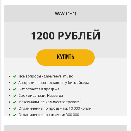
Суммарные просмотры видеоролика: до 100 000
Указание автора бита: обязательно (prod. by Reeve)
WAV (1+1)
Разрешено размещение трека на цифровых площадках
Вы получаете: .mp3 без защитного тега
1200 РУБЛЕЙ
КУПИТЬ
!все вопросы - t.me/reeve_music
Авторские права остаются у битмейкера
Бит остаётся в продаже
Срок лицензии: Навсегда
Максимальное количество треков: 1
Ограничение по продажам: 10 000 копий
Ограничение по стримам: 300 000
Суммарные просмотры видеоролика: до 300 000
Указание автора бита: обязательно (prod. by Reeve)