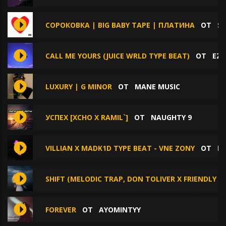
СОРОКОВКА | BIG BABY TAPE | ПЛАТИНА
ОТ
SY
CALL ME YOURS (JUICE WRLD TYPE BEAT)
ОТ
EZH
LUXURY | G MINOR
ОТ
MANE MUSIC
УСПЕХ [XCHO Х RAMIL`]
ОТ
NAUGHTY 9
VILLIAN X MADK1D TYPE BEAT - VNE ZONY
ОТ
PA
SHIFT (MELODIC TRAP, DON TOLIVER X FRIENDLY T
FOREVER
ОТ
AYOMINTYY