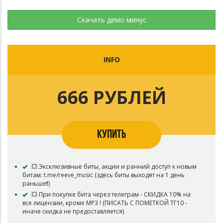
Скачать демо минус
INFO
666 РУБЛЕЙ
КУПИТЬ
💥 Эксклюзивные биты, акции и ранний доступ к новым
битам: t.me/reeve_music (здесь биты выходят на 1 день
раньше❗️)
💥 При покупке бита через телеграм - СКИДКА 10% на
все лицензии, кроме MP3 ! (ПИСАТЬ С ПОМЕТКОЙ ТГ10 -
иначе скидка не предоставляется)