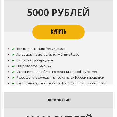
защитного тега
5000 РУБЛЕЙ
КУПИТЬ
!все вопросы - t.me/reeve_music
Авторские права остаются у битмейкера
Бит остается в продаже
Никаких ограничений
Указание автора бита: по желанию (prod. by Reeve)
Разрешено размещение трека на цифровых площадках
Вы получаете: .mp3, .wav, trackout (бит по дорожкам) без
защитного тега
ЭКСКЛЮЗИВ