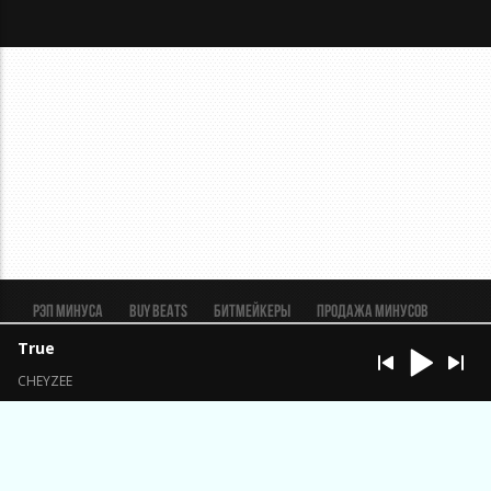
Рэп минуса
BUY BEATS
Битмейкеры
Продажа минусов
Рэп биты
Реклама
FAQ
Пользовательское соглашение
True
Безопасная сделка
CHEYZEE
ИП Константинов Александр Анатольевич ОГРН
323320000033401 ИНН 324503061431
Брянская обл., п. Выгоничи.
support@beatmaker.tv