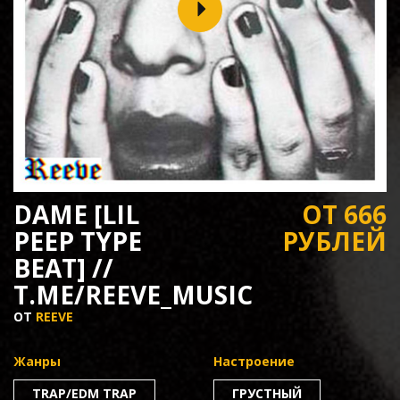
DAME [LIL
ОТ 666
PEEP TYPE
РУБЛЕЙ
BEAT] //
T.ME/REEVE_MUSIC
ОТ
REEVE
Жанры
Настроение
TRAP/EDM TRAP
ГРУСТНЫЙ