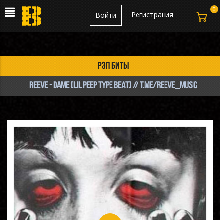
0
Регистрация
Войти
рэп биты
Reeve - dame [LIL PEEP TYPE BEAT] // t.me/reeve_music