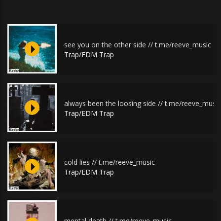
see you on the other side // t.me/reeve_music
Trap/EDM Trap
always been the loosing side // t.me/reeve_music
Trap/EDM Trap
cold lies // t.me/reeve_music
Trap/EDM Trap
mental death // t.me/reeve_music