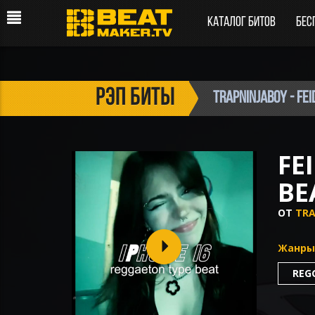
Каталог битов
Бес
рэп биты
TrapNinjaBoy - Feid
FE
BE
ОТ
TRA
Жанры
REG