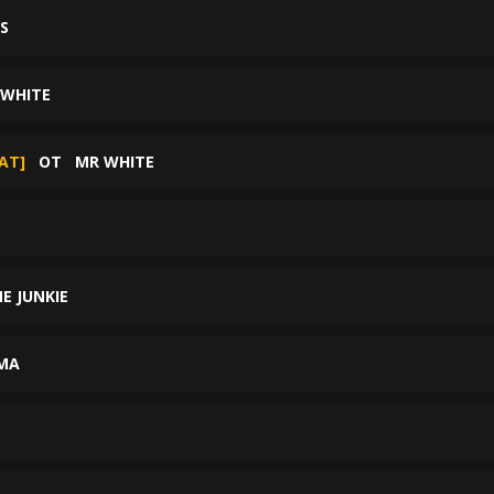
S
 WHITE
AT]
ОТ
MR WHITE
E JUNKIE
MA