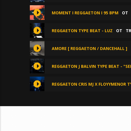
MOMENT I REGGAETON I 95 BPM
О
REGGAETON TYPE BEAT - LUZ
ОТ
TR
AMORE [ REGGAETON / DANCEHALL ]
REGGAETON J BALVIN TYPE BEAT - "S
REGGAETON CRIS MJ X FLOYYMENOR TY