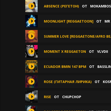
ABSENCE (РЕГЕТОН)
ОТ
MOKAMBOS
MOONLIGHT [REGGAETOON]
ОТ
MR
SUMMER LOVE [REGGAETONE/AFRO BE
MOMENT X REGGAETON
ОТ
VLVDII
ECUADOR BMIN 147 BPM
ОТ
BASSLIN
ROSE (ГИТАРНАЯ ЛИРИКА)
ОТ
KOS
RISE
ОТ
CHUPCHOP