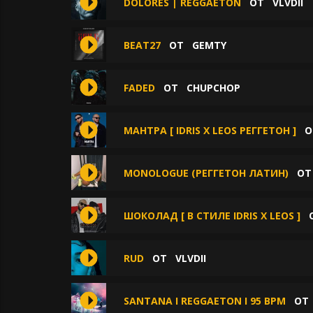
DOLORES | REGGAETON
ОТ
VLVDII
BEAT27
ОТ
GEMTY
FADED
ОТ
CHUPCHOP
МАНТРА [ IDRIS X LEOS РЕГГЕТОН ]
О
MONOLOGUE (РЕГГЕТОН ЛАТИН)
О
ШОКОЛАД [ В СТИЛЕ IDRIS X LEOS ]
RUD
ОТ
VLVDII
SANTANA I REGGAETON I 95 BPM
О