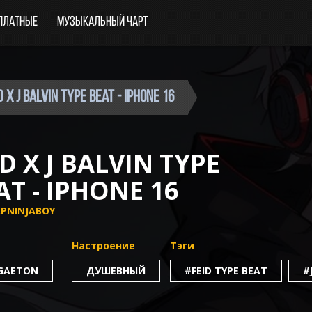
платные
Музыкальный чарт
 x J Balvin Type Beat - iPhone 16
ID X J BALVIN TYPE
AT - IPHONE 16
PNINJABOY
Настроение
Тэги
GAETON
ДУШЕВНЫЙ
#FEID TYPE BEAT
#