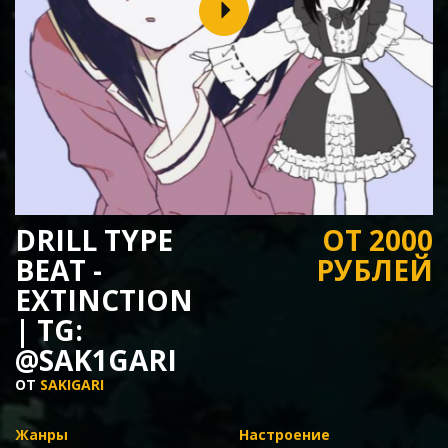
DRILL TYPE
ОТ 2000
BEAT -
РУБЛЕЙ
EXTINCTION
| TG:
@SAK1GARI
ОТ
SAKIGARI
Жанры
Настроение