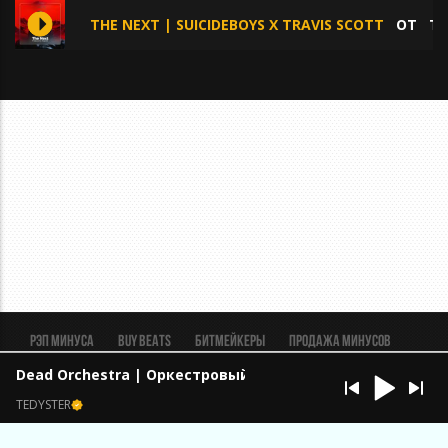
THE NEXT | SUICIDEBOYS X TRAVIS SCOTT
ОТ
TE
Рэп минуса
BUY BEATS
Битмейкеры
Продажа минусов
Рэп биты
Реклама
FAQ
Пользовательское соглашение
Dead Orchestra | Оркестровый | Эпичный
Безопасная сделка
TEDYSTER