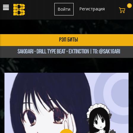
0
Регистрация
Войти
рэп биты
sakigari - Drill type beat - extinction | tg: @sak1gari