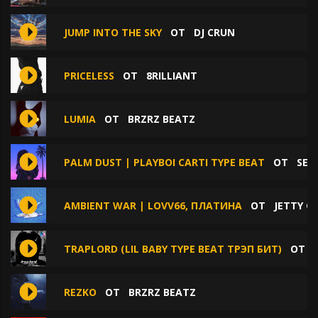
JUMP INTO THE SKY
ОТ
DJ CRUN
PRICELESS
ОТ
8RILLIANT
LUMIA
ОТ
BRZRZ BEATZ
PALM DUST | PLAYBOI CARTI TYPE BEAT
ОТ
SEC
AMBIENT WAR | LOVV66, ПЛАТИНА
ОТ
JETTY G
TRAPLORD (LIL BABY TYPE BEAT ТРЭП БИТ)
ОТ
REZKO
ОТ
BRZRZ BEATZ