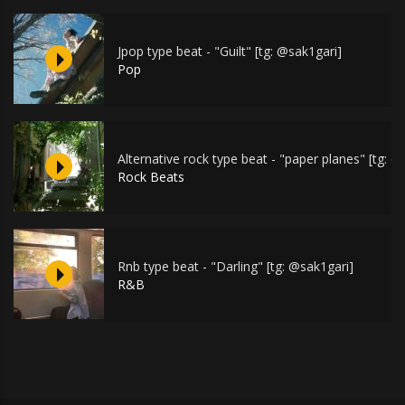
Jpop type beat - "Guilt" [tg: @sak1gari]
Pop
Alternative rock type beat - "paper planes" [tg: @
Rock Beats
Rnb type beat - "Darling" [tg: @sak1gari]
R&B