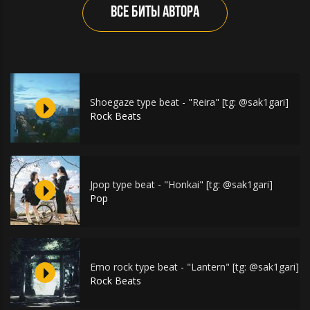
ВСЕ БИТЫ АВТОРА
Shoegaze type beat - "Reira" [tg: @sak1gari]
Rock Beats
Jpop type beat - "Honkai" [tg: @sak1gari]
Pop
Emo rock type beat - "Lantern" [tg: @sak1gari]
Rock Beats