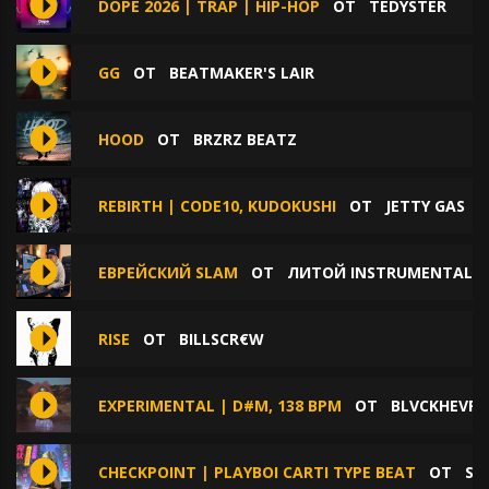
DOPE 2026 | TRAP | HIP-HOP
ОТ
TEDYSTER
GG
ОТ
BEATMAKER'S LAIR
HOOD
ОТ
BRZRZ BEATZ
REBIRTH | CODE10, KUDOKUSHI
ОТ
JETTY GAS
ЕВРЕЙСКИЙ SLAM
ОТ
ЛИТОЙ INSTRUMENTAL
RISE
ОТ
BILLSCR€W
EXPERIMENTAL | D#M, 138 BPM
ОТ
BLVCKHEVRT
CHECKPOINT | PLAYBOI CARTI TYPE BEAT
ОТ
SE