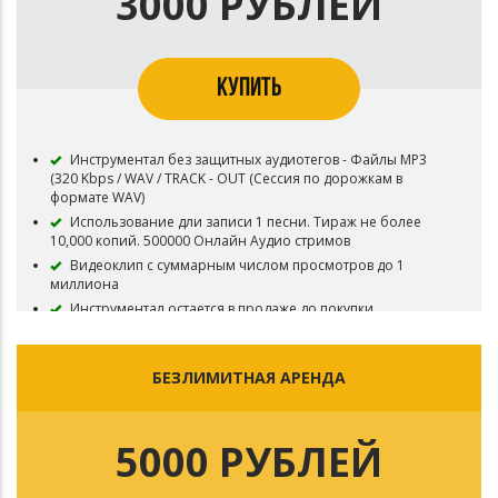
3000 РУБЛЕЙ
Приобретая данный тип лицензии Вы соглашаетесь с
условиями пользования.
КУПИТЬ
Инструментал без защитных аудиотегов - Файлы MP3
(320 Kbps / WAV / TRACK - OUT (Сессия по дорожкам в
формате WAV)
Использование дли записи 1 песни. Тираж не более
10,000 копий. 500000 Онлайн Аудио стримов
Видеоклип с суммарным числом просмотров до 1
миллиона
Инструментал остается в продаже до покупки
эксклюзивных прав
Все права на инструментал сохраняются за Битодельня
В названии трека необходимо указать (Prod.
БЕЗЛИМИТНАЯ АРЕНДА
Битодельня) Если бит совместный то и второго битмейкера
Регистрация в системе Content ID запрещена
Приобретая данный тип лицензии Вы соглашаетесь с
5000 РУБЛЕЙ
условиями пользования.