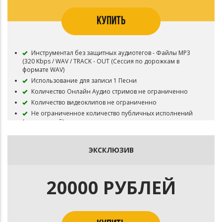
КУПИТЬ
Инструментал без защитных аудиотегов - Файлы MP3
(320 Kbps / WAV / TRACK - OUT (Сессия по дорожкам в
формате WAV)
Использование для записи 1 Песни
Количество Онлайн Аудио стримов не ограниченно
Количество видеоклипов не ограниченно
Не ограниченное количество публичных исполнений
(выступлений)
Неограниченное число бесплатных выступлений
Все права на инструментал сохраняются за Битодельня
ЭКСКЛЮЗИВ
Приобретая данный тип лицензии Вы соглашаетесь с
условиями пользования.
20000 РУБЛЕЙ