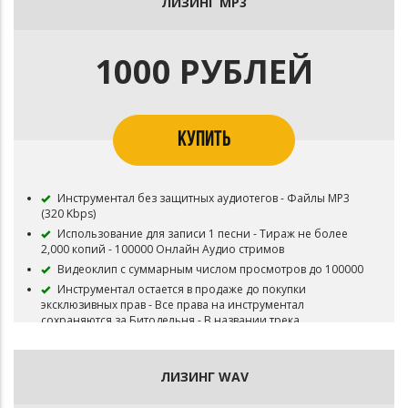
В названии трека необходимо указать (Prod.
ЛИЗИНГ MP3
Битодельня) Если бит совместный то и второго битмейкера
Публикация на площадку BOOM и в систему Content ID
запрещена
1000 РУБЛЕЙ
Приобретая данный тип лицензии Вы соглашаетесь с
условиями пользования.
КУПИТЬ
Инструментал без защитных аудиотегов - Файлы MP3
(320 Kbps)
Использование для записи 1 песни - Тираж не более
2,000 копий - 100000 Онлайн Аудио стримов
Видеоклип с суммарным числом просмотров до 100000
Инструментал остается в продаже до покупки
эксклюзивных прав - Все права на инструментал
сохраняются за Битодельня - В названии трека
необходимо указать (Prod. Битодельня) Если бит
совместный то и второго битмейкера
Публикация на площадку BOOM и в систему Content ID
ЛИЗИНГ WAV
запрещена
Приобретая данный тип лицензии Вы соглашаетесь с