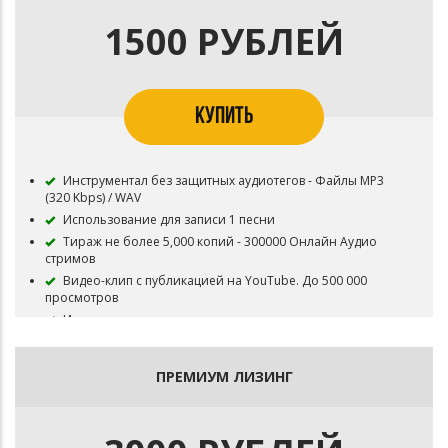
условиями пользования.
1500 РУБЛЕЙ
КУПИТЬ
Инструментал без защитных аудиотегов - Файлы MP3
(320 Kbps) / WAV
Использование для записи 1 песни
Тираж не более 5,000 копий - 300000 Онлайн Аудио
стримов
Видео-клип с публикацией на YouTube. До 500 000
просмотров
Инструментал остается в продаже до покупки
эксклюзивных прав
Все права на инструментал сохраняются за Битодельня
ПРЕМИУМ ЛИЗИНГ
В названии трека необходимо указать (Prod.
Битодельня) Если бит совместный то и второго битмейкера
Публикация на площадку BOOM и в систему Content ID
запрещена