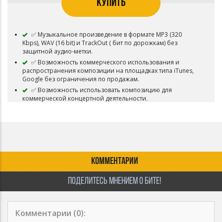
КУПИТЬ
✅ Музыкальное произведение в формате MP3 (320
Kbps), WAV (16 bit) и TrackOut ( бит по дорожкам) без
защитной аудио-метки.
✅ Возможность коммерческого использования и
распространения композиции на площадках типа iTunes,
Google без ограничения по продажам.
✅ Возможность использовать композицию для
коммерческой концертной деятельности.
✅ Возможность использовать композицию для
коммерческого распространения видео-клипов и роликов.
✅ Возможность загружать трек в VK Music (BOOM)
✅ Возможность загружать трек на Youtube
✅ Композиция снимается с продажи и авторские права
переходит покупателю.
КОММЕНТАРИИ
ПОДЕЛИТЕСЬ МНЕНИЕМ О БИТЕ!
Комментарии (
0
):