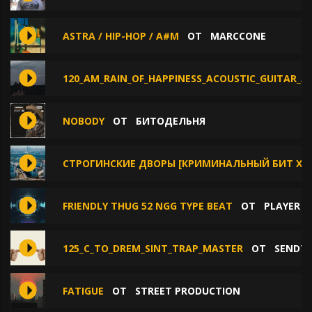
ASTRA / HIP-HOP / A#M
ОТ
MARCCONE
120_AM_RAIN_OF_HAPPINESS_ACOUSTIC_GUITAR_A
NOBODY
ОТ
БИТОДЕЛЬНЯ
СТРОГИНСКИЕ ДВОРЫ [КРИМИНАЛЬНЫЙ БИТ X LO
FRIENDLY THUG 52 NGG TYPE BEAT
ОТ
PLAYER 
125_C_TO_DREM_SINT_TRAP_MASTER
ОТ
SENDTH
FATIGUE
ОТ
STREET PRODUCTION