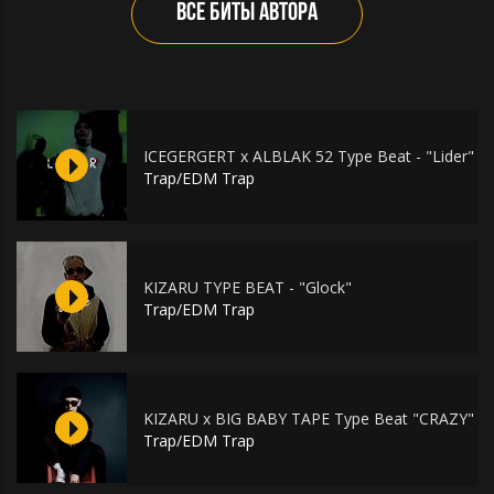
ВСЕ БИТЫ АВТОРА
ICEGERGERT x ALBLAK 52 Type Beat - "Lider" (p
Trap/EDM Trap
KIZARU TYPE BEAT - "Glock"
Trap/EDM Trap
KIZARU x BIG BABY TAPE Type Beat "CRAZY" | F
Trap/EDM Trap