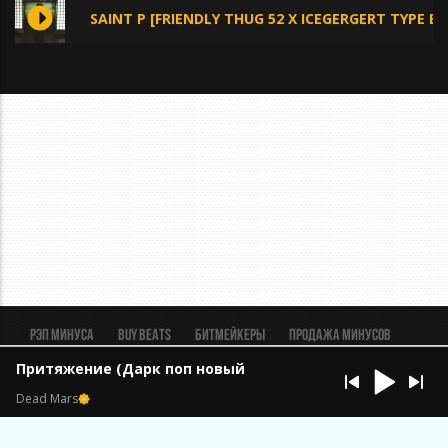
SAINT P [FRIENDLY THUG 52 X ICEGERGERT TYPE BE
Рэп минуса
BUY BEATS
Битмейкеры
Продажа минусов
Рэп биты
Реклама
FAQ
Пользовательское соглашение
Притяжение (Дарк поп новый жанр) (vk.com/deadmars20
Безопасная сделка
Dead Mars