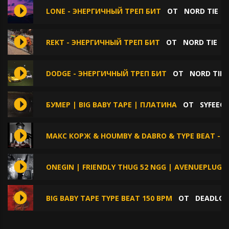
LONE - ЭНЕРГИЧНЫЙ ТРЕП БИТ
ОТ
NORD TIE
REKT - ЭНЕРГИЧНЫЙ ТРЕП БИТ
ОТ
NORD TIE
DODGE - ЭНЕРГИЧНЫЙ ТРЕП БИТ
ОТ
NORD TIE
БУМЕР | BIG BABY TAPE | ПЛАТИНА
ОТ
SYFEEC
МАКС КОРЖ & HOUMBY & DABRO & TYPE BEAT - Г
ONEGIN | FRIENDLY THUG 52 NGG | AVENUEPLUGG
BIG BABY TAPE TYPE BEAT 150 BPM
ОТ
DEADLOG