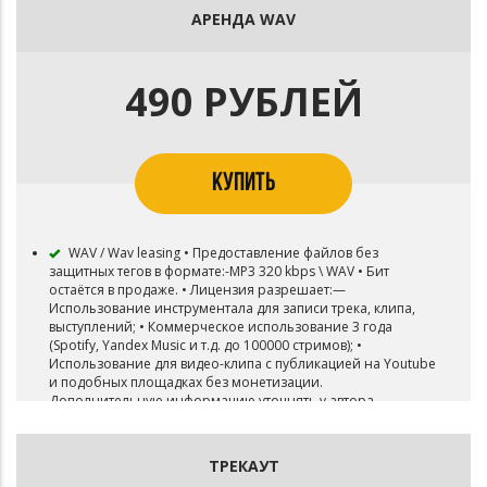
АРЕНДА WAV
490 РУБЛЕЙ
КУПИТЬ
WAV / Wav leasing • Предоставление файлов без
защитных тегов в формате:-MP3 320 kbps \ WAV • Бит
остаётся в продаже. • Лицензия разрешает:—
Использование инструментала для записи трека, клипа,
выступлений; • Коммерческое использование 3 года
(Spotify, Yandex Music и т.д. до 100000 стримов); •
Использование для видео-клипа с публикацией на Youtube
и подобных площадках без монетизации.
Дополнительную информацию уточнять у автора.
ТРЕКАУТ