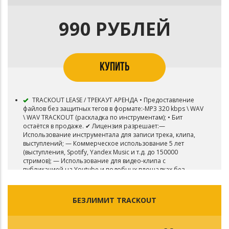
990 РУБЛЕЙ
КУПИТЬ
TRACKOUT LEASE / ТРЕКАУТ АРЕНДА • Предоставление
файлов без защитных тегов в формате:-MP3 320 kbps \ WAV
\ WAV TRACKOUT (раскладка по инструментам); • Бит
остаётся в продаже. ✔ Лицензия разрешает:—
Использование инструментала для записи трека, клипа,
выступлений; — Коммерческое использование 5 лет
(выступления, Spotify, Yandex Music и т.д. до 150000
стримов); — Использование для видео-клипа с
публикацией на Youtube и подобных площадках без
монетизации; Дополнительную информацию уточнять у
автора.
БЕЗЛИМИТ TRACKOUT