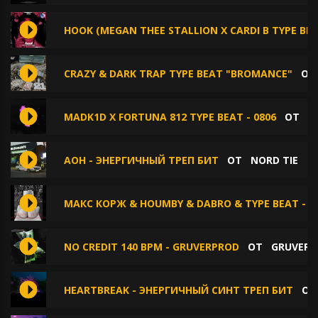
HOOK (MEGAN THEE STALLION X CARDI B TYPE BEA
CRAZY & DARK TRAP TYPE BEAT "BROMANCE"
О
MADK1D X FORTUNA 812 TYPE BEAT - 0806
ОТ
P
AOH - ЭНЕРГИЧНЫЙ ТРЕП БИТ
ОТ
NORD TIE
МАКС КОРЖ & HOUMBY & DABRO & TYPE BEAT - Г
NO CREDIT 140 BPM - GRUVERPROD
ОТ
GRUVERP
HEARTBREAK - ЭНЕРГИЧНЫЙ СИНТ ТРЕП БИТ
О