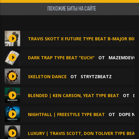
ПОХОЖИЕ БИТЫ НА САЙТЕ
TRAVIS SKOTT X FUTURE TYPE BEAT B-MAJOR 808
DARK TRAP TYPE BEAT "EUCH"
ОТ
MAZEMDEVO
SKELETON DANCE
ОТ
STRYTZBEATZ
BLENDED | KEN CARSON, YEAT TYPE BEAT
ОТ
DO
NIGHTFALL | FREESTYLE TYPE BEAT
ОТ
DOPE NO
LUXURY | TRAVIS SCOTT, DON TOLIVER TYPE BEAT