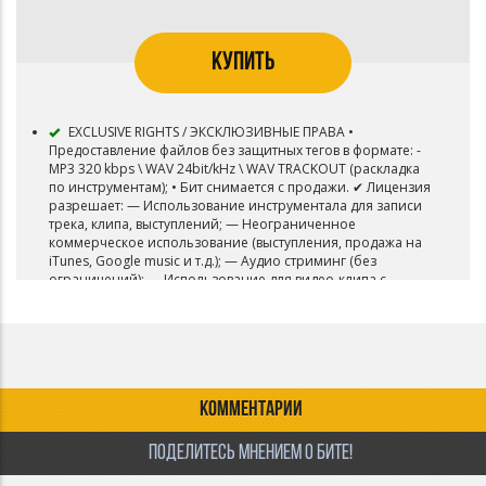
КУПИТЬ
EXCLUSIVE RIGHTS / ЭКСКЛЮЗИВНЫЕ ПРАВА •
Предоставление файлов без защитных тегов в формате: -
MP3 320 kbps \ WAV 24bit/kHz \ WAV TRACKOUT (раскладка
по инструментам); • Бит снимается с продажи. ✔ Лицензия
разрешает: — Использование инструментала для записи
трека, клипа, выступлений; — Неограниченное
коммерческое использование (выступления, продажа на
iTunes, Google music и т.д.); — Аудио стриминг (без
ограничений); — Использование для видео-клипа с
публикацией на Youtube и подобных площадках. —
Ротации на радио. — Использование для ТВ, фильмов и
видеоигр. — Загружать ваш трек в VK BOOM. — Полные
права на инструментал, за исключением авторства,
переходят к Вам.
КОММЕНТАРИИ
ПОДЕЛИТЕСЬ МНЕНИЕМ О БИТЕ!