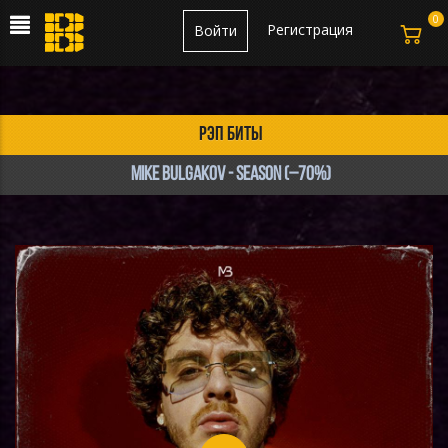
0
Регистрация
Войти
рэп биты
Mike Bulgakov - Season (–70%)