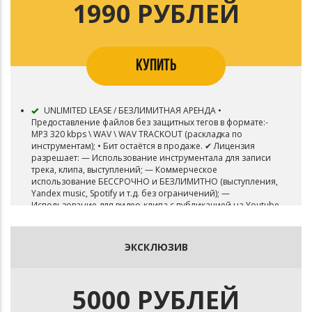
1990 РУБЛЕЙ
КУПИТЬ
UNLIMITED LEASE / БЕЗЛИМИТНАЯ АРЕНДА •
Предоставление файлов без защитных тегов в формате:-
MP3 320 kbps \ WAV \ WAV TRACKOUT (раскладка по
инструментам); • Бит остаётся в продаже. ✔ Лицензия
разрешает: — Использование инструментала для записи
трека, клипа, выступлений; — Коммерческое
использование БЕССРОЧНО и БЕЗЛИМИТНО (выступления,
Yandex music, Spotify и т.д. без ограничений); —
Использование для видео-клипа с публикацией на Youtube
и подобных площадках без монетизации; — Продажу не
ограниченного количества физических или электронных
копий записи. Дополнительную информацию уточнять у
ЭКСКЛЮЗИВ
автора.
5000 РУБЛЕЙ