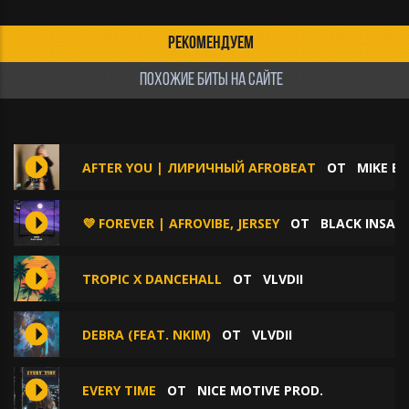
РЕКОМЕНДУЕМ
ПОХОЖИЕ БИТЫ НА САЙТЕ
AFTER YOU | ЛИРИЧНЫЙ AFROBEAT
ОТ
MIKE B
💜 FOREVER | AFROVIBE, JERSEY
ОТ
BLACK INSAN
TROPIC X DANCEHALL
ОТ
VLVDII
DEBRA (FEAT. NKIM)
ОТ
VLVDII
EVERY TIME
ОТ
NICE MOTIVE PROD.