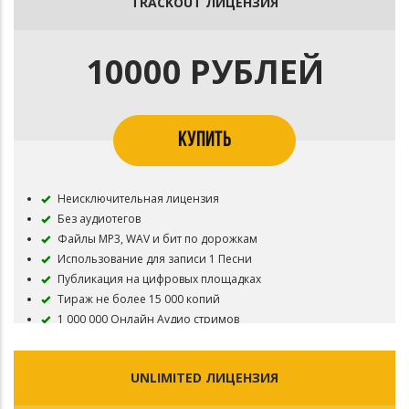
TRACKOUT ЛИЦЕНЗИЯ
Паблишинг 50%
Лицензия действует 5 лет с момента приобретения
Необходимо указать автора музыки
10000 РУБЛЕЙ
КУПИТЬ
Неисключительная лицензия
Без аудиотегов
Файлы MP3, WAV и бит по дорожкам
Использование для записи 1 Песни
Публикация на цифровых площадках
Тираж не более 15 000 копий
1 000 000 Онлайн Аудио стримов
Разрешена съемка и публикация 1-го Видеоклипа
200 000 Онлайн Видео стримов
UNLIMITED ЛИЦЕНЗИЯ
Запрещена регистрация в системах идентификации
контента: YouTube Content ID, Meta Rights Manager, TikTok