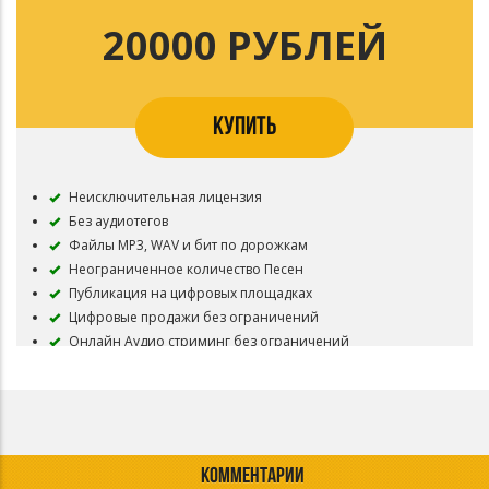
Sound Rights Management
Паблишинг 50%
20000 РУБЛЕЙ
Лицензия действует 10 лет с момента приобретения
Необходимо указать автора музыки
КУПИТЬ
Неисключительная лицензия
Без аудиотегов
Файлы MP3, WAV и бит по дорожкам
Неограниченное количество Песен
Публикация на цифровых площадках
Цифровые продажи без ограничений
Онлайн Аудио стриминг без ограничений
Неограниченное количество Видеоклипов
Онлайн Видео стриминг без ограничений
Ротации на ТВ и Радио
Запрещена регистрация в системах идентификации
контента: YouTube Content ID, Meta Rights Manager, TikTok
Sound Rights Management
КОММЕНТАРИИ