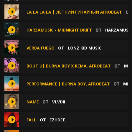
LA LA LA LA | ЛЕТНИЙ ГИТАРНЫЙ AFROBEAT
О
HARZAMUSIC - MIDNIGHT DRIFT
ОТ
HARZAMUSI
VERBA FUEGO
ОТ
LONZ KID MUSIC
BOUT U| BURNA BOY X REMA, AFROBEAT
ОТ
MIK
PERFORMANCE | BURNA BOY, AFROBEAT
ОТ
MIK
NAME
ОТ
VLVDII
FALL
ОТ
EZHDEE