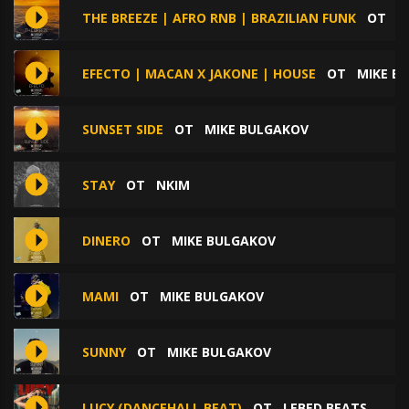
THE BREEZE | AFRO RNB | BRAZILIAN FUNK
ОТ
M
EFECTO | MACAN X JAKONE | HOUSE
ОТ
MIKE B
SUNSET SIDE
ОТ
MIKE BULGAKOV
STAY
ОТ
NKIM
DINERO
ОТ
MIKE BULGAKOV
MAMI
ОТ
MIKE BULGAKOV
SUNNY
ОТ
MIKE BULGAKOV
LUCY (DANCEHALL BEAT)
ОТ
LEBED BEATS