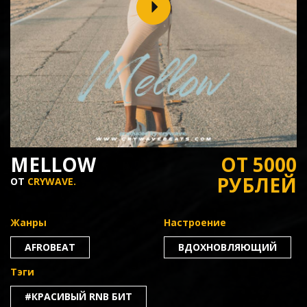
MELLOW
ОТ 5000
РУБЛЕЙ
ОТ
CRYWAVE.
Жанры
Настроение
AFROBEAT
ВДОХНОВЛЯЮЩИЙ
Тэги
#КРАСИВЫЙ RNB БИТ